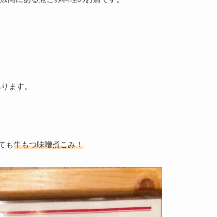
あります。
ても
牛もつ味噌煮こみ！