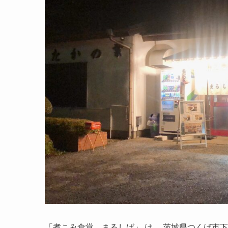
「煮こみ食堂 まるしば」
は、 茨城県つくば市