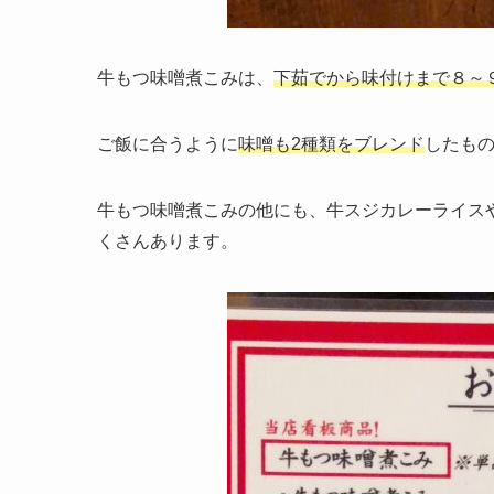
牛もつ味噌煮こみは、
下茹でから味付けまで８～
ご飯に合うように
味噌も2種類をブレンド
したも
牛もつ味噌煮こみの他にも、牛スジカレーライス
くさんあります。