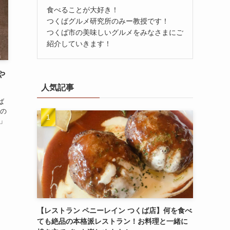
食べることが大好き！
つくばグルメ研究所のみー教授です！
つくば市の美味しいグルメをみなさまにご
紹介していきます！
や
人気記事
ば
の
」
【レストラン ペニーレイン つくば店】何を食べ
ても絶品の本格派レストラン！お料理と一緒に