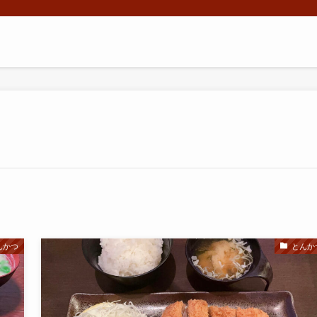
んかつ
とんか