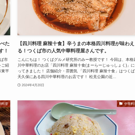
食べた
【四川料理 麻辣十食】辛うまの本格四川料理が味わえ
す！
る！つくば市の人気中華料理屋さんです。
くば市
こんにちは！ つくばグルメ研究所のみー教授です！ 今回は、本格
をご紹
川中華料理のお店「四川料理 麻辣十食(まーらーじゅっしょく)」に
市東平
ってきました！ 店舗紹介・雰囲気 「四川料理 麻辣十食」はつくば
天久保にある四川中華料理のお店です！ 松見公園の近...
2024年4月20日
華料理
中華料