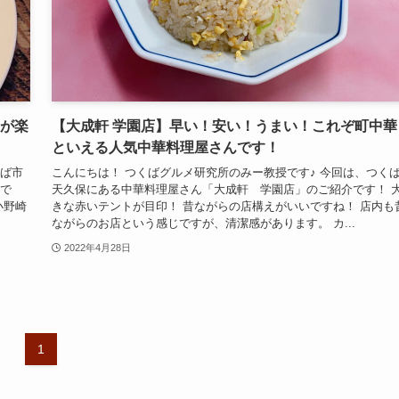
華が楽
【大成軒 学園店】早い！安い！うまい！これぞ町中華
といえる人気中華料理屋さんです！
くば市
こんにちは！ つくばグルメ研究所のみー教授です♪ 今回は、つく
介で
天久保にある中華料理屋さん「大成軒 学園店」のご紹介です！ 
小野崎
きな赤いテントが目印！ 昔ながらの店構えがいいですね！ 店内も
ながらのお店という感じですが、清潔感があります。 カ...
2022年4月28日
1