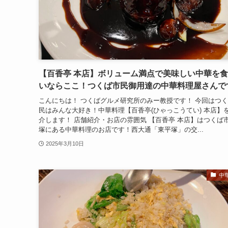
【百香亭 本店】ボリューム満点で美味しい中華を
いならここ！つくば市民御用達の中華料理屋さんで
こんにちは！ つくばグルメ研究所のみー教授です！ 今回はつ
民はみんな大好き！中華料理【百香亭(ひゃっこうてい) 本店】
介します！ 店舗紹介・お店の雰囲気 【百香亭 本店】はつくば
塚にある中華料理のお店です！西大通「東平塚」の交...
2025年3月10日
中