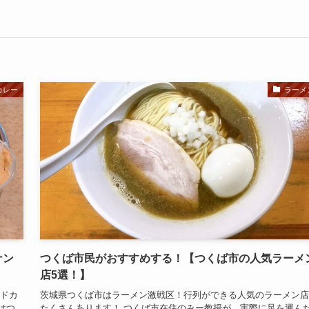
カレー
ラーメ
ナン
つくば市民がおすすめする！【つくば市の人気ラーメ
店5選！】
ンドカ
茨城県つくば市はラーメン激戦区！行列ができる人気のラーメン店
はつ
たくさんあります！ つくば市在住のみー教授が、実際に足を運ん