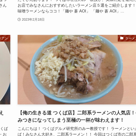
さん
お店でみなさんにおすすめしたいラーメン店５選をご紹介します！
味噌ラーメンならココ！「麺や 蒼 AOI」 「麺や 蒼 AOI」...
2023年2月18日
リアン
ラーメ
え
【俺の生きる道 つくば店】二郎系ラーメンの人気店！
みつきになってしまう至極の一杯が味わえます！
つくば
こんにちは！ つくばグルメ研究所のみー教授です！ ラーメンとい
・お
ば！みなさん大好き、二郎系ラーメン！！ 今回はつくば市の二郎