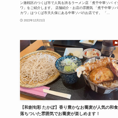
ン激戦区のつくば市で人気を誇るラーメン店「煮干中華ソバ イ
ワ」をご紹介します。 店舗紹介・お店の雰囲気 「煮干中華ソバ
カワ」はつくば市天久保にある中華ソバのお店です。 「...
2022年12月21日
【和創旬彩 たかぼ】香り豊かなお蕎麦が人気の和
落ちついた雰囲気でお蕎麦が楽しめます！