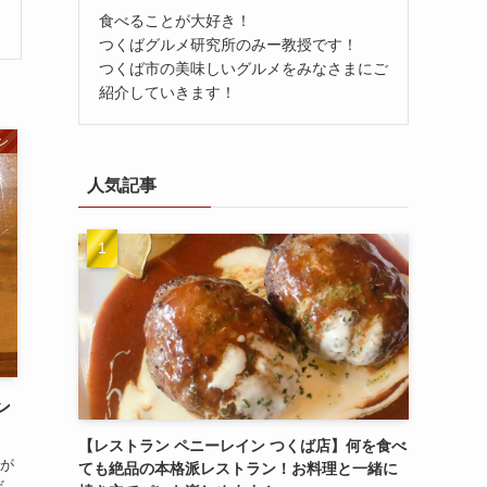
食べることが大好き！
つくばグルメ研究所のみー教授です！
つくば市の美味しいグルメをみなさまにご
紹介していきます！
ン
人気記事
ン
【レストラン ペニーレイン つくば店】何を食べ
が
ても絶品の本格派レストラン！お料理と一緒に
だ