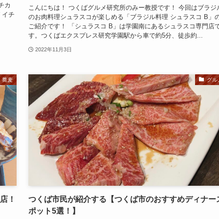
チカ
こんにちは！ つくばグルメ研究所のみー教授です！ 今回はブラジ
 イチ
のお肉料理シュラスコが楽しめる「ブラジル料理 シュラスコ B」
ご紹介です！ 「シュラスコ B」は学園南にあるシュラスコ専門店
す。つくばエクスプレス研究学園駅から車で約5分、徒歩約...
2022年11月3日
蕎麦
グル
食店！
つくば市民が紹介する【つくば市のおすすめディナー
ポット5選！】